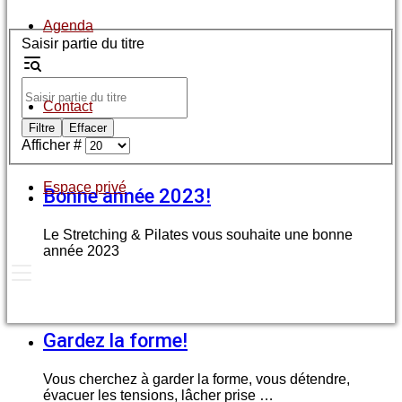
Agenda
Saisir partie du titre
Contact
Filtre
Effacer
Afficher #
Espace privé
Bonne année 2023!
Le Stretching & Pilates vous souhaite une bonne
année 2023
Gardez la forme!
Vous cherchez à garder la forme, vous détendre,
évacuer les tensions, lâcher prise …