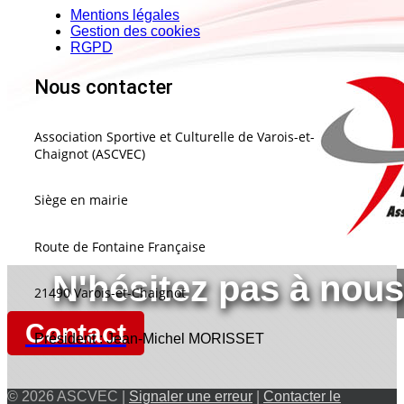
Mentions légales
Gestion des cookies
RGPD
Nous contacter
Association Sportive et Culturelle de Varois-et-
Chaignot (ASCVEC)
Siège en mairie
Route de Fontaine Française
N'hésitez pas à nous
21490 Varois-et-Chaignot
Contact
Président : Jean-Michel MORISSET
© 2026 ASCVEC |
Signaler une erreur
|
Contacter le