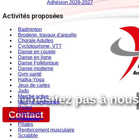
Adhésion 2026-2027
Activités proposées
Badminton
Broderie, travaux d'aiguille
Chorale Adultes
Cyclotourisme, VTT
Danse en couple
Danse en ligne
Danse Folklorique
Danse moderne
Gym santé
Hatha-Yoga
Jeux de cartes
Judo
N'hésitez pas à nous
Marche active
Marche randonnée
Pastel
Contact
Patchwork
Pétanque
Pilates
Renforcement musculaire
Scrabble