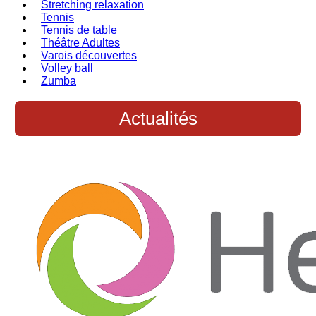
Stretching relaxation
Tennis
Tennis de table
Théâtre Adultes
Varois découvertes
Volley ball
Zumba
Actualités