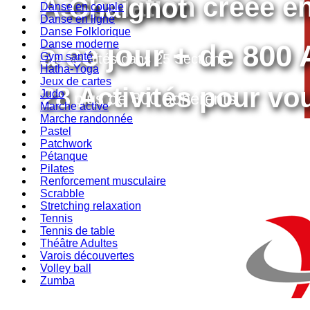
Association créée e
Chaignot
Danse en couple
Danse en ligne
Danse Folklorique
Danse moderne
à ce jour + de 800
Gym santé
28 activités dans 25 Sections
Hatha-Yoga
Jeux de cartes
28 Activités pour vou
Judo
plus de 800 adhérents
Marche active
Marche randonnée
Pastel
pourquoi pas vous?
Patchwork
Pétanque
Pilates
Renforcement musculaire
Scrabble
Stretching relaxation
Tennis
Tennis de table
Théâtre Adultes
Varois découvertes
Volley ball
Zumba