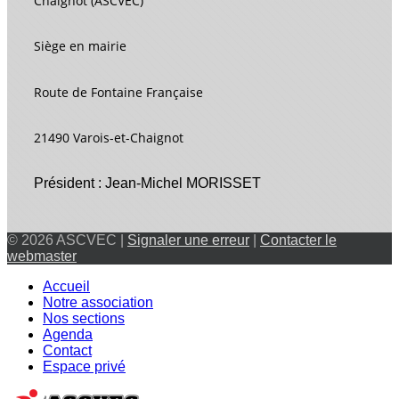
Chaignot (ASCVEC)
Siège en mairie
Route de Fontaine Française
21490 Varois-et-Chaignot
Président : Jean-Michel MORISSET
© 2026 ASCVEC |
Signaler une erreur
|
Contacter le
webmaster
Accueil
Notre association
Nos sections
Agenda
Contact
Espace privé