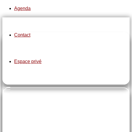
Agenda
Contact
pe-7s-clock
Espace privé
Jeudi de 14h00 à 18h00
pe-7s-home
Salle Tournesol