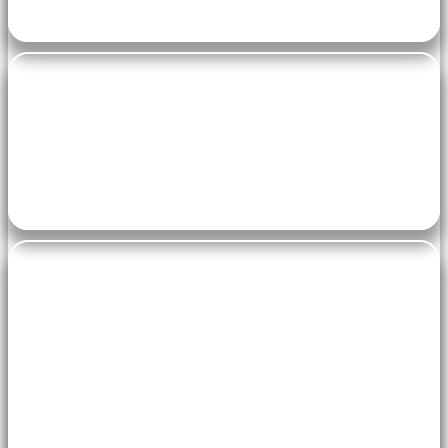
Vendredi de 10h à 11h45 avec Laurence
pe-7s-home
salle Michèle Aubert
pe-7s-ticket
90.00 €/an pour un cours par semaine
130.00 €/an pour deux cours par semaine
Tarif MA ou BP: