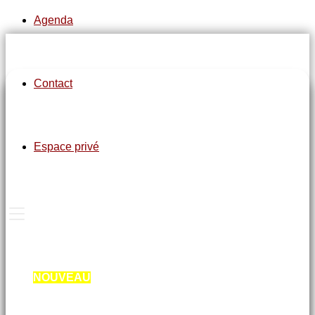
Agenda
Contact
pe-7s-clock
Espace privé
Gym douce salle Michèle Aubert :
Mardi de 9h à 10h avec Florence
Jeudi de 9h à 10h et 10h15 à 11h15 avec Laurence
Marche Active au lac d’Arc sur Tille :
Lundi de 10h à 11h45 et Mardi de 10h à 11h45 avec
Laurence
Marche Santé « Pas à Pas » au lac d’Arc sur Tille :
NOUVEAU
: Lundi de 14h30 à 17h avec Laurence
Marche dynamique avec les bâtons BUNGY PUMP
au lac d’Arc sur Tille :