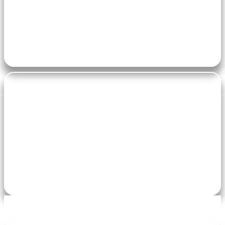
Zumba Enfants
4-6 ans : Salle de Motricité
+ 7 ans : Salle polyvalente
pe-7s-ticket
Tarifs
ZUMBA ENFANTS :
120€/1 séance par semaine