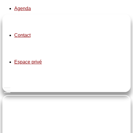
Agenda
pe-7s-clock
Contact
Zumba enfants
Espace privé
4 à 6 ans : Lundi de 16h45 à 17h30
+ de 7 ans : Lundi de 17h30 à 18h25
pe-7s-home