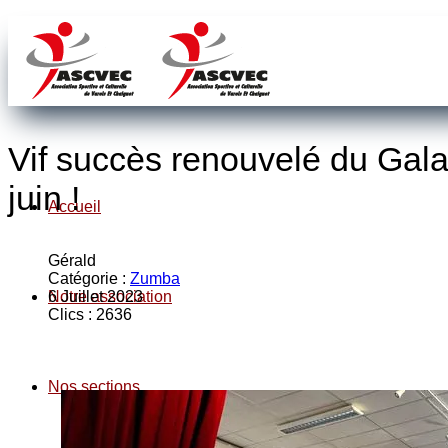
Vif succès renouvelé du Gal
juin !
Accueil
Gérald
Catégorie :
Zumba
Notre association
6 Juillet 2023
Clics : 2636
Nos sections