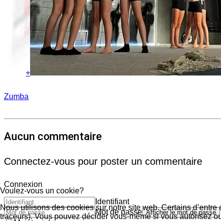
+
Zumba
Aucun commentaire
Connectez-vous pour poster un commentaire
Connexion
Voulez-vous un cookie?
Identifiant
Nous utilisons des cookies sur notre site web. Certains d’entre 
Mot de passe
Afficher le mot de passe
traceurs). Vous pouvez décider vous-même si vous autorisez ou n