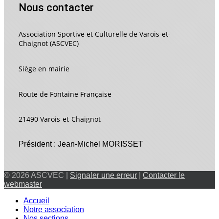
Nous contacter
Association Sportive et Culturelle de Varois-et-
Chaignot (ASCVEC)
Siège en mairie
Route de Fontaine Française
21490 Varois-et-Chaignot
Président : Jean-Michel MORISSET
© 2026 ASCVEC |
Signaler une erreur
|
Contacter le
webmaster
Accueil
Notre association
Nos sections