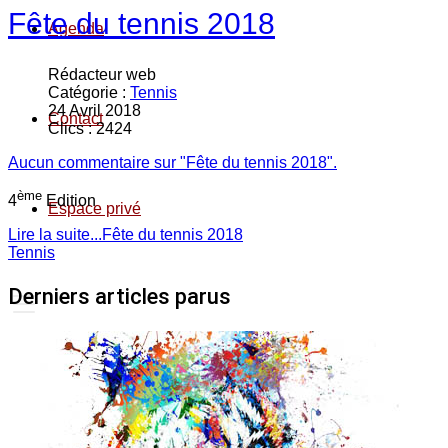
Fête du tennis 2018
Agenda
Rédacteur web
Catégorie :
Tennis
24 Avril 2018
Contact
Clics : 2424
Aucun commentaire sur "Fête du tennis 2018".
ème
4
Edition
Espace privé
Lire la suite...Fête du tennis 2018
Tennis
Derniers articles parus