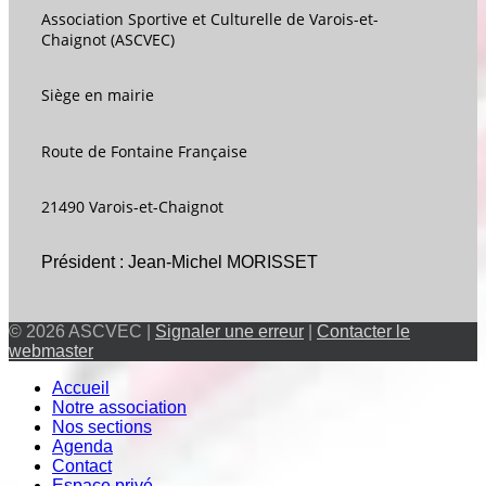
Association Sportive et Culturelle de Varois-et-
Chaignot (ASCVEC)
Siège en mairie
Route de Fontaine Française
21490 Varois-et-Chaignot
Président : Jean-Michel MORISSET
© 2026 ASCVEC |
Signaler une erreur
|
Contacter le
webmaster
Accueil
Notre association
Nos sections
Agenda
Contact
Espace privé