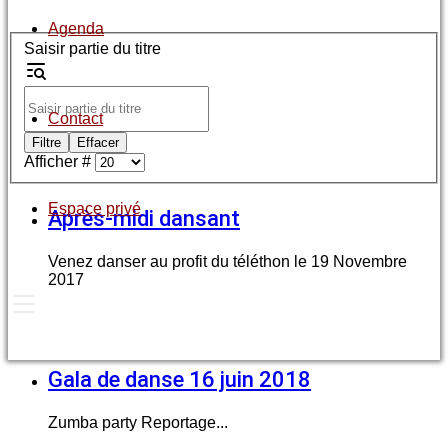
Agenda
Saisir partie du titre
Contact
Filtre
Effacer
Afficher #
Espace privé
Après-midi dansant
Venez danser au profit du téléthon le 19 Novembre
2017
Gala de danse 16 juin 2018
Zumba party Reportage...