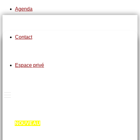
Agenda
Contact
pe-7s-clock
Espace privé
Gym douce salle Michèle Aubert :
Mardi de 9h à 10h avec Florence
Jeudi de 9h à 10h et 10h15 à 11h15 avec Laurence
Marche Active au lac d’Arc sur Tille :
Lundi de 10h à 11h45 et Mardi de 10h à 11h45 avec
Laurence
Marche Santé « Pas à Pas » au lac d’Arc sur Tille :
NOUVEAU
: Lundi de 14h30 à 17h avec Laurence
Marche dynamique avec les bâtons BUNGY PUMP
au lac d’Arc sur Tille :