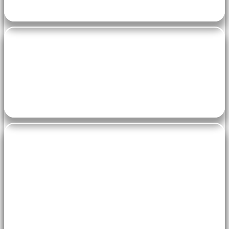
Vendredi de 10h à 11h45 avec Laurence
pe-7s-home
salle Michèle Aubert
pe-7s-ticket
90.00 €/an pour un cours par semaine
130.00 €/an pour deux cours par semaine
Tarif MA ou BP: