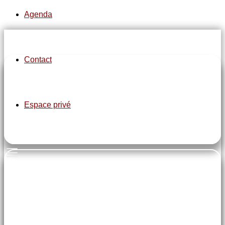
Agenda
Contact
pe-7s-clock
Espace privé
Mardi de 13h30 à 17h00
pe-7s-home
Salle Iris