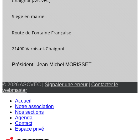
Chaignot (ASCVEC)
Siège en mairie
Route de Fontaine Française
21490 Varois-et-Chaignot
Président : Jean-Michel MORISSET
© 2026 ASCVEC |
Signaler une erreur
|
Contacter le
webmaster
Accueil
Notre association
Nos sections
Agenda
Contact
Espace privé