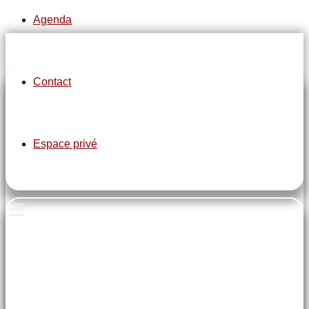
Agenda
Contact
pe-7s-clock
Espace privé
Les lundis de 18h à 20h
pe-7s-home
Salle tournesol