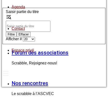
Agenda
Saisir partie du titre
Contact
Filtre
Effacer
Afficher #
Espace privé
Forum des associations
Scrabble, Rejoignez-nous!
Nos rencontres
Le scrabble à l’ASCVEC