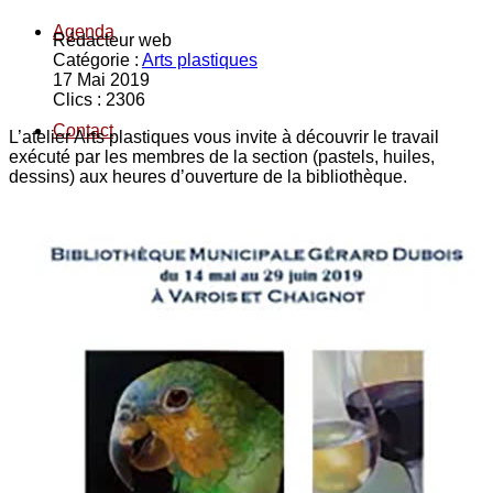
Agenda
Rédacteur web
Catégorie :
Arts plastiques
17 Mai 2019
Clics : 2306
Contact
L’atelier Arts plastiques vous invite à découvrir le travail
exécuté par les membres de la section (pastels, huiles,
dessins) aux heures d’ouverture de la bibliothèque.
Espace privé