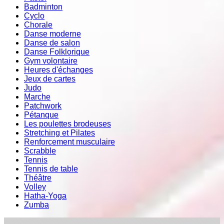
Badminton
Cyclo
Chorale
Danse moderne
Danse de salon
Danse Folklorique
Gym volontaire
Heures d'échanges
Jeux de cartes
Judo
Marche
Patchwork
Pétanque
Les poulettes brodeuses
Stretching et Pilates
Renforcement musculaire
Scrabble
Tennis
Tennis de table
Théâtre
Volley
Hatha-Yoga
Zumba