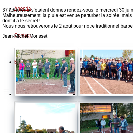
Agenda
37 adhérents s’étaient donnés rendez-vous le mercredi 30 jui
Malheureusement, la pluie est venue perturber la soirée, mais 
dont il a le secret !
Nous nous retrouverons le 2 août pour notre traditionnel barb
Contact
Jean-Michel Morisset
Espace privé