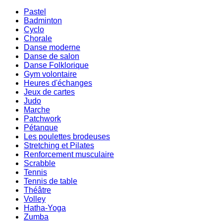
Pastel
Badminton
Cyclo
Chorale
Danse moderne
Danse de salon
Danse Folklorique
Gym volontaire
Heures d'échanges
Jeux de cartes
Judo
Marche
Patchwork
Pétanque
Les poulettes brodeuses
Stretching et Pilates
Renforcement musculaire
Scrabble
Tennis
Tennis de table
Théâtre
Volley
Hatha-Yoga
Zumba