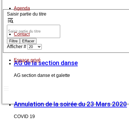
Agenda
Saisir partie du titre
Contact
Filtre
Effacer
Afficher #
Espace privé
AG de la section danse
AG section danse et galette
Annulation de la soirée du 23 Mars 2020
COVID 19