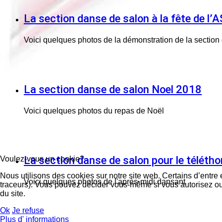
La section danse de salon à la fête de l
Voici quelques photos de la démonstration de la section
La section danse de salon Noel 2018
Voici quelques photos du repas de Noël
La section danse de salon pour le téléth
Voulez-vous un cookie?
Nous utilisons des cookies sur notre site web. Certains d’entre 
Voici quelques photos de l'après-midi dansant
traceurs). Vous pouvez décider vous-même si vous autorisez ou n
du site.
Ok
Je refuse
Plus d' informations