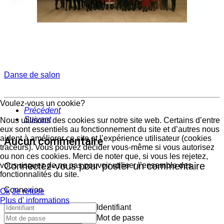
Danse de salon
Voulez-vous un cookie?
Précédent
Suivant
Nous utilisons des cookies sur notre site web. Certains d’entre
eux sont essentiels au fonctionnement du site et d’autres nous
aident à améliorer ce site et l’expérience utilisateur (cookies
Aucun commentaire
traceurs). Vous pouvez décider vous-même si vous autorisez
ou non ces cookies. Merci de noter que, si vous les rejetez,
Connectez-vous pour poster un commentaire
vous risquez de ne pas pouvoir utiliser l’ensemble des
fonctionnalités du site.
Connexion
Ok
Je refuse
Plus d' informations
Identifiant
Mot de passe