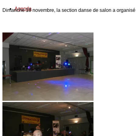
Agenda
Dimanche 18 novembre, la section danse de salon a organisé 
Contact
Espace privé