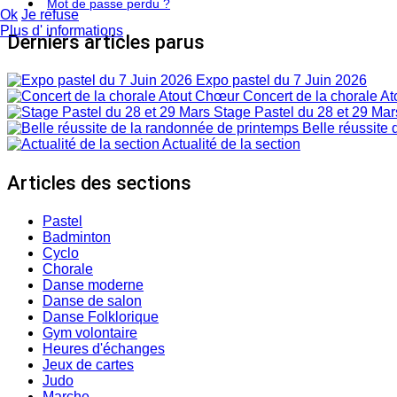
Mot de passe perdu ?
Ok
Je refuse
Plus d' informations
Derniers articles parus
Expo pastel du 7 Juin 2026
Concert de la chorale A
Stage Pastel du 28 et 29 Mar
Belle réussite 
Actualité de la section
Articles des sections
Pastel
Badminton
Cyclo
Chorale
Danse moderne
Danse de salon
Danse Folklorique
Gym volontaire
Heures d'échanges
Jeux de cartes
Judo
Marche